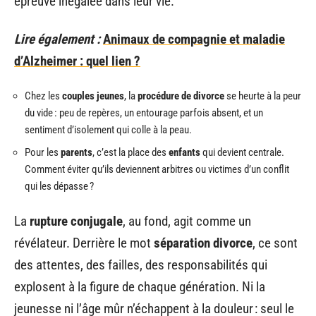
épreuve inégalée dans leur vie.
Lire également :
Animaux de compagnie et maladie
d’Alzheimer : quel lien ?
Chez les
couples jeunes
, la
procédure de divorce
se heurte à la peur
du vide : peu de repères, un entourage parfois absent, et un
sentiment d’isolement qui colle à la peau.
Pour les
parents
, c’est la place des
enfants
qui devient centrale.
Comment éviter qu’ils deviennent arbitres ou victimes d’un conflit
qui les dépasse ?
La
rupture conjugale
, au fond, agit comme un
révélateur. Derrière le mot
séparation divorce
, ce sont
des attentes, des failles, des responsabilités qui
explosent à la figure de chaque génération. Ni la
jeunesse ni l’âge mûr n’échappent à la douleur : seul le