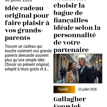
choisir la
Idée cadeau
bague de
original pour
fiançailles
faire plaisir à
idéale selon la
vos grands-
personnalité
parents
de votre
Trouver un cadeau qui
partenaire
touche vraiment vos grands-
parents demande souvent
plus qu’une simple idée.
Choisir un présent original,
adapté à leurs goûts et à
…
Famille
25 juillet 2026
Gallagher
Fenwick