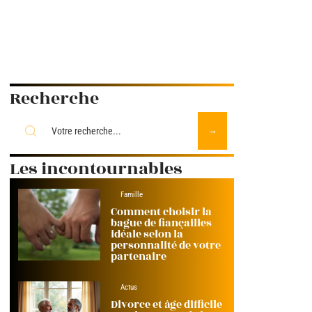
Recherche
Les incontournables
Famille
Comment choisir la
bague de fiançailles
idéale selon la
personnalité de votre
partenaire
Actus
Divorce et âge difficile