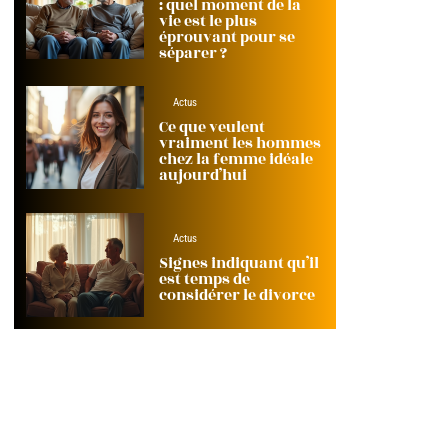
: quel moment de la
vie est le plus
éprouvant pour se
séparer ?
Actus
Ce que veulent
vraiment les hommes
chez la femme idéale
aujourd’hui
Actus
Signes indiquant qu’il
est temps de
considérer le divorce