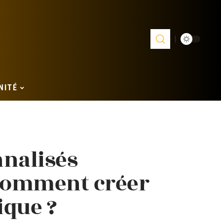
NITÉ
nnalisés
 comment créer
ique ?